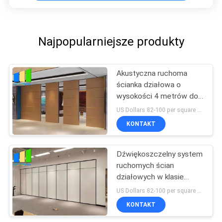
Najpopularniejsze produkty
Akustyczna ruchoma
ścianka działowa o
wysokości 4 metrów do
kościoła
US Dollars 82-100 per square meter MOQ:Brak MOQ, mała ilość mile widziana
KONTAKT
Dźwiękoszczelny system
ruchomych ścian
działowych w klasie
szkolnej do biura
US Dollars 82-100 per square meter MOQ:Brak MOQ, mała ilość mile widziana
KONTAKT