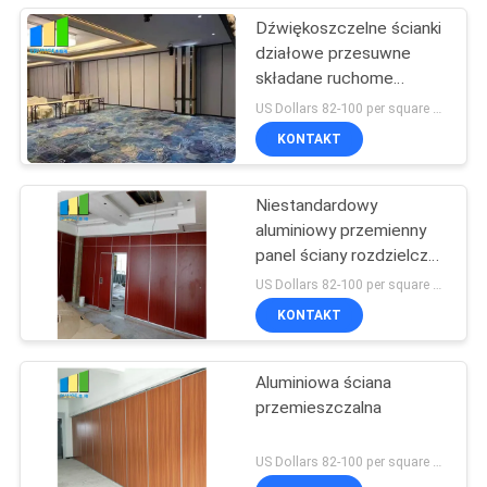
Dźwiękoszczelne ścianki
działowe przesuwne
składane ruchome
ścianki działowe do
US Dollars 82-100 per square meter MOQ:Brak MOQ, mała ilość mile widziana
restauracji
KONTAKT
Niestandardowy
aluminiowy przemienny
panel ściany rozdzielczej
o wysokości 15 M Max
US Dollars 82-100 per square meter MOQ:No MOQ
600-1200 mm
KONTAKT
Aluminiowa ściana
przemieszczalna
US Dollars 82-100 per square meter MOQ:No MOQ