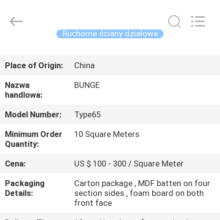
Bunge
Building
Material
Industrial
Co.,
Ruchome ściany działowe
Ltd.
All
Rights
DOM
Reserved.
Place of Origin:
China
PRODUKTY
Nazwa
BUNGE
handlowa:
O
Model Number:
Type65
NAS
Minimum Order
10 Square Meters
Quantity:
WYCIECZKA
Cena:
US $ 100 - 300 / Square Meter
PO
Packaging
Carton package , MDF batten on four
FABRYCE
Details:
section sides , foam board on both
front face