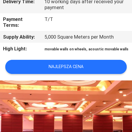
Delivery Time:
10 working days after received your
KONTROLA
payment
JAKOŚCI
Payment
T/T
Terms:
SKONTAKTUJ
Supply Ability:
5,000 Square Meters per Month
SIĘ
High Light:
,
movable walls on wheels
acoustic movable walls
Z
NAMI
NAJLEPSZA CENA
AKTUALNOŚCI
POPROSIĆ
O
WYCENĘ