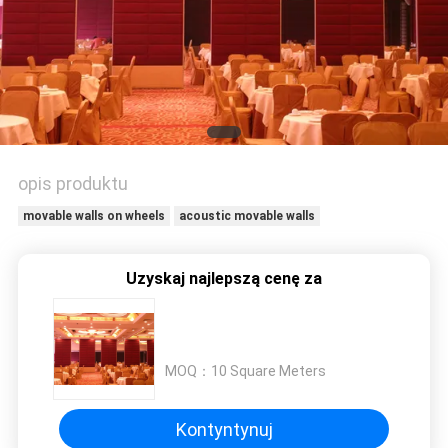
SITEMAP
PRIVACY
POLICY
opis produktu
movable walls on wheels
acoustic movable walls
Uzyskaj najlepszą cenę za
MOQ：
10 Square Meters
Kontyntynuj